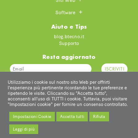
Siti Web
Software
Aiuto e Tips
blog.btecno.it
Supporto
Resta aggiornato
Ho letto e accetto l'informativa e confermo di essere maggiorenne
Utilizziamo i cookie sul nostro sito Web per offrirti
l'esperienza più pertinente ricordando le tue preferenze e
ripetendo le visite. Cliccando su "Accetta tutto",
acconsenti all'uso di TUTTI i cookie. Tuttavia, puoi visitare
"Impostazioni cookie" per fornire un consenso controllato.
© 2026
btecno srl
|
via Viani 15, Leffe 24026 (BG) - Italy |
Privacy
Policy
|
Cookie Policy
|
Cookie Settings
| P.Iva: 04181290166 |
Impostazioni Cookie
Accetta tutti
Rifiuta
Capitale sociale i.v: 100.000€ | Cod. destinatario: M5UXCR1
Leggi di più
Home
Cyber Security
Siti Web
Sofware
Hardware